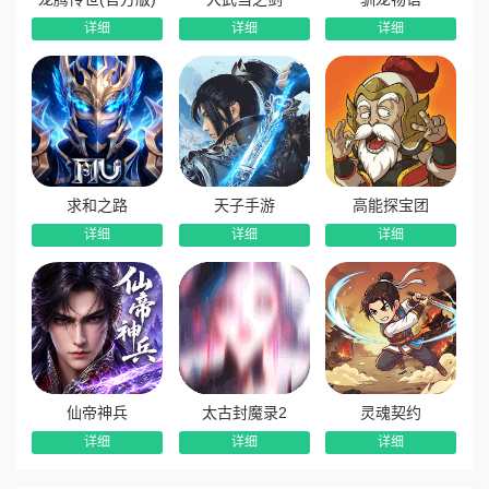
详细
详细
详细
求和之路
天子手游
高能探宝团
详细
详细
详细
仙帝神兵
太古封魔录2
灵魂契约
详细
详细
详细