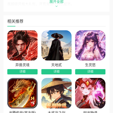
展开全部
属超级开局大礼包，开荒资源一站式配齐。
2、登录免费红色宠物：上线即可领取强力红色品质宠物，
全程助力冒险闯关，开荒发育事半功倍。
相关推荐
3、开服送S级霜月衣：专属开服大典福利，免费领取绝版
S级霜月时装，专属外观拉风十足。
异兽灵境
天地贰
生灵怒
详细
详细
详细
龙腾传世(官方版)
大武当之剑
驯龙物语