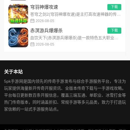
穹羽神爆攻速
下载
苍穹之剑2(穹羽神爆攻速)是主打高攻速神器的传奇手游，专为散人追梦打造，装备爆率超高！上线免费解锁自动拾取、...
2026-08-05
赤溟游兵爆爆杀
下载
血饮天下(赤溟游兵爆爆杀)是一款特色五大职业流派传奇手游，主打散人追梦高爆装备！上线免费解锁自动拾取、自动回...
2026-08-05
关于本站
5pk手游网是国内领先的传奇手游发布与综合手游服务平台，专注为
玩家提供海量新开传奇开服资讯、全版本传奇下载与一手游戏攻略。
平台每日更新数百条开服信息，覆盖三端互通、单职业、冰雪打金等
热门传奇版本，同时涵盖折扣、常规手游等多元品类，致力于打造玩
家信赖的一站式手游服务站点。