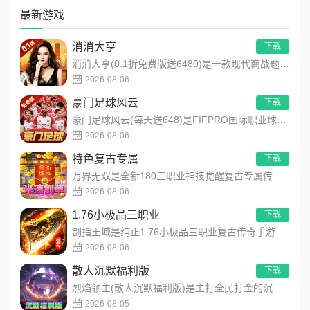
最新游戏
消消大亨
下载
消消大亨(0.1折免费版送6480)是一款现代商战题材模拟经营养成手游，创新建筑合成升级玩法，不肝不氪！玩家...
2026-08-06
豪门足球风云
下载
豪门足球风云(每天送648)是FIFPRO国际职业球员协会正版授权3D足球经理手游，搭载顶级动作捕捉技术，还...
2026-08-06
特色复古专属
下载
万界无双是全新180三职业神技觉醒复古专属传奇手游，复古玩法创新升级，无套路无暗坑！全地图掉落百件专属装备，...
2026-08-06
1.76小极品三职业
下载
剑指王城是纯正1.76小极品三职业复古传奇手游，永久内置3折福利，完美复刻原版玛法画面与经典玩法！每日免费送...
2026-08-06
散人沉默福利版
下载
烈焰领主(散人沉默福利版)是主打全民打金的沉默福利传奇手游，装备高保值、游戏货币自由畅销！无需氪金，刷怪做任...
2026-08-05