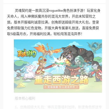
灵魂契约是一款高沉浸roguelike角色扮演手游！玩家化身
天命人，闯入神佛妖魔共存的混沌大世界，开启未知冒险之
旅。版本开服福利诚意拉满，创角即送超级开局大礼包，登录
免费领取强力红色宠物，开服大典专属豪礼放送，直接免费获
取S级霜月衣，开局福利拉满，轻松闯荡混沌异界！
版本核心福利
1、创角超级大礼包：神兵天降福利加持，新建角色即送专