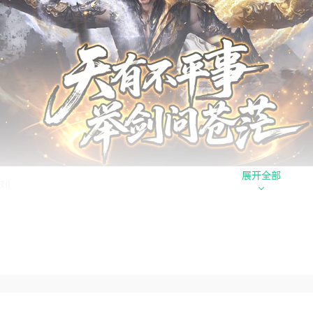
展开全部
利
线即送：自动拾取、自动回收、更多豪礼在线相送！
有不平事，举剑问苍茫！
新玩法！全新体验！全新属性！
汁原味，追忆青春！