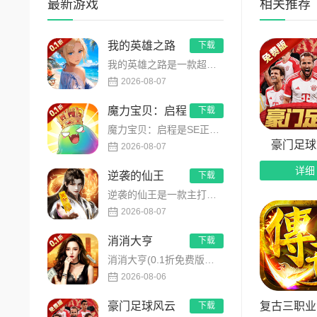
最新游戏
相关推荐
5、超
我的英雄之路
下载
6、沙
我的英雄之路是一款超人气动漫正版改编的0.1折高福利卡牌策略手游，以经典进击主题世界观为核心，高度还原原作剧...
2026-08-07
魔力宝贝：启程
下载
魔力宝贝：启程是SE正版授权放置回合卡牌RPG手游，复刻法兰王国经典剧情与Q版画风！融合离线挂机、自由转职、...
豪门足球
2026-08-07
详细
逆袭的仙王
下载
逆袭的仙王是一款主打沉浸式剧情的东方仙侠多人角色扮演手游，打破传统凡人逆袭的老旧叙事，打造独树一帜的仙王回归...
2026-08-07
消消大亨
下载
消消大亨(0.1折免费版送6480)是一款现代商战题材模拟经营养成手游，创新建筑合成升级玩法，不肝不氪！玩家...
2026-08-06
复古三职业
豪门足球风云
下载