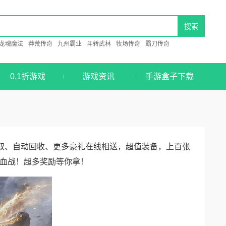
龙魂魔法
莽荒传奇
九州霸业
斗转武林
牧场传奇
霸刀传奇
0.1折游戏
游戏资讯
手游盒子下载
拾取、自动回收、更多豪礼在线相送，超值装备，上百张
血战！超多奖励等你拿！