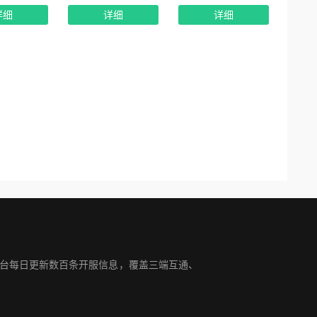
详细
详细
详细
平台每日更新数百条开服信息，覆盖三端互通、