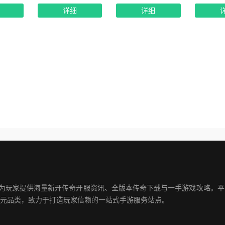
详细
详细
注为玩家提供海量新开传奇开服资讯、全版本传奇下载与一手游戏攻略。
元品类，致力于打造玩家信赖的一站式手游服务站点。