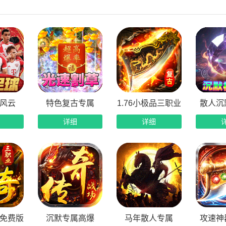
丰富体验，长久耐玩，持久回忆！
城血战，功勋卓著，实力决定沙巴克命运！
风云
特色复古专属
1.76小极品三职业
散人沉
详细
详细
免费版
沉默专属高爆
马年散人专属
攻速神