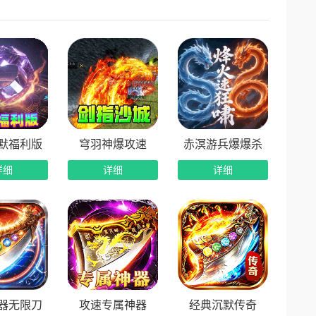
默福利版
穹羽神爆攻速
赤溟游兵爆爆杀
详细
详细
详细
器无限刀
攻速专属神器
经典沉默传奇