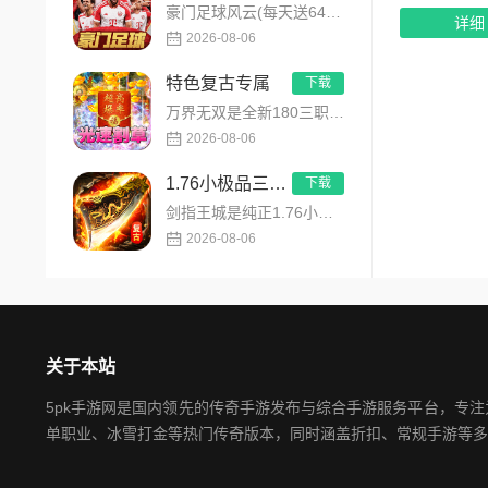
豪门足球风云(每天送648)是FIFPRO国际职业球员协会正版授权3D足球经理手游，搭载顶级动作捕捉技术，还...
详细
2026-08-06
特色复古专属
下载
万界无双是全新180三职业神技觉醒复古专属传奇手游，复古玩法创新升级，无套路无暗坑！全地图掉落百件专属装备，...
2026-08-06
1.76小极品三职业
下载
剑指王城是纯正1.76小极品三职业复古传奇手游，永久内置3折福利，完美复刻原版玛法画面与经典玩法！每日免费送...
2026-08-06
关于本站
5pk手游网是国内领先的传奇手游发布与综合手游服务平台，专
单职业、冰雪打金等热门传奇版本，同时涵盖折扣、常规手游等多