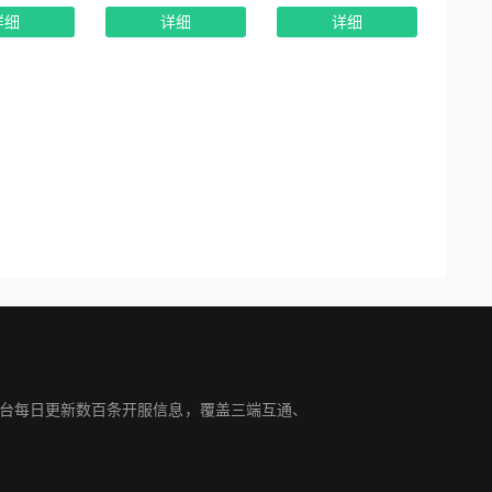
详细
详细
详细
平台每日更新数百条开服信息，覆盖三端互通、