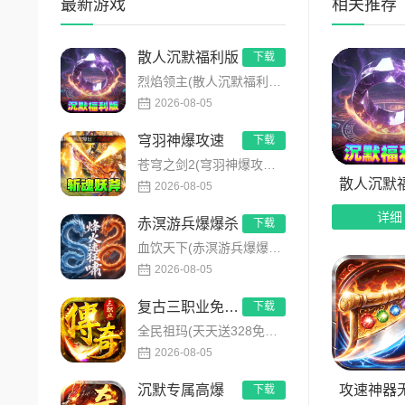
最新游戏
相关推荐
4、多
散人沉默福利版
下载
烈焰领主(散人沉默福利版)是主打全民打金的沉默福利传奇手游，装备高保值、游戏货币自由畅销！无需氪金，刷怪做任...
2026-08-05
穹羽神爆攻速
下载
苍穹之剑2(穹羽神爆攻速)是主打高攻速神器的传奇手游，专为散人追梦打造，装备爆率超高！上线免费解锁自动拾取、...
散人沉默
2026-08-05
详细
赤溟游兵爆爆杀
下载
血饮天下(赤溟游兵爆爆杀)是一款特色五大职业流派传奇手游，主打散人追梦高爆装备！上线免费解锁自动拾取、自动回...
2026-08-05
复古三职业免费版
下载
全民祖玛(天天送328免费版)是全新复古高福利传奇手游，创角即解锁自动拾取、自动回收、满背包、满仓库特权。每...
2026-08-05
攻速神器
沉默专属高爆
下载