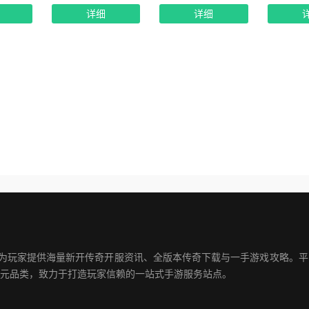
详细
详细
注为玩家提供海量新开传奇开服资讯、全版本传奇下载与一手游戏攻略。
元品类，致力于打造玩家信赖的一站式手游服务站点。