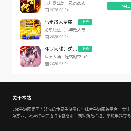
九州霸业是一款高品质专属沉默传奇手游，内置永久3折超值福利，主打散人公平打金、零氪白嫖发育玩法。创新推出飞刀...
详细
2026-08-04
马年散人专属
下载
龙魂魔法（马年散人专属）是一款专为散人玩家打造的马年专属热血传奇手游，主打高爆打宝、低门槛开荒、自由热血PK...
2026-08-04
斗罗大陆：逆转时空
下载
斗罗大陆：逆转时空（0.1折满V打金版）是正版斗罗大陆IP授权的高画质卡牌RPG手游，创新平行时空错位剧情，...
2026-08-04
关于本站
5pk手游网是国内领先的传奇手游发布与综合手游服务平台，专
单职业、冰雪打金等热门传奇版本，同时涵盖折扣、常规手游等多