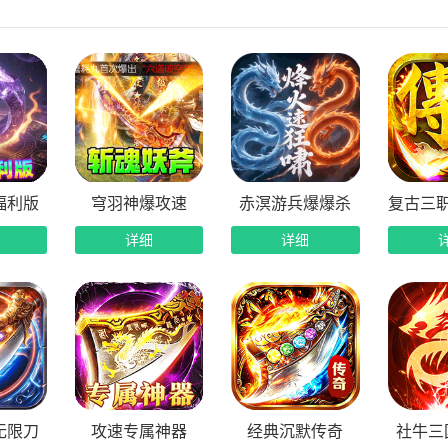
重福利全覆盖：角色等级进阶解锁专属奖励，装备首爆福利丰厚
福利版
穹羽神爆攻速
赤溟游兵爆爆杀
复古三
详细
详细
无限刀
攻速专属神器
经典沉默传奇
社牛三