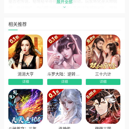
量古老传说、秘境秘辛等待玩家探索解锁。玩家将化身天命统
展开全部
领，集结哪吒、悟空等海量经典神话英雄组建超强战队，层层
突破关卡试炼，挑战各路远古凶兽，一步步揭开尘封已久的神
话秘密，驰骋封神战场，从无名小辈成长为封神传奇强者，书
相关推荐
写专属神话纪元霸业。
作为全网超高福利0.05折顶配版本，游戏性价比拉满，全
场道具、至尊礼包超低折扣畅享，大幅降低养成门槛。同时搭
配海量开局常驻福利，强力神话英雄、全套超神红装、海量抽
卡次数、限定英雄道具全部免费放送，无需高额氪金即可解锁
顶配战力，轻松驰骋三界、横扫封神战场，是神话放置回合爱
好者必玩的高福利良心版本！
消消大亨
斗罗大陆：逆转时空
三十六计
详细
详细
详细
版本核心福利汇总
1、开局双神英雄助力开荒：上线直接赠送哪吒、天命悟空
两大强势神话英雄，开局战力拉满，横扫三界关卡、碾压远古
凶兽，开荒起步快人一步。
2、免费千抽实现抽卡自由：专属千抽福利强势上线，海量
免费连抽机会随心使用，轻松抽取高阶超强英雄，快速集齐顶
斗破苍穹：三年之约
诛神传
微微三国