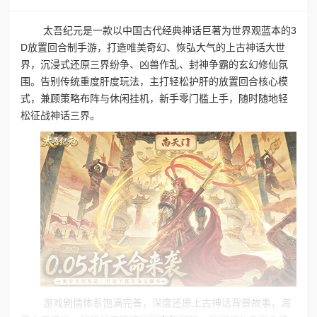
太吾纪元是一款以中国古代经典神话巨著为世界观蓝本的3
D放置回合制手游，打造唯美奇幻、恢弘大气的上古神话大世
界，沉浸式还原三界纷争、凶兽作乱、封神争霸的玄幻修仙氛
围。告别传统重度肝度玩法，主打轻松护肝的放置回合核心模
式，兼顾策略布阵与休闲挂机，新手零门槛上手，随时随地轻
松征战神话三界。
游戏剧情体系饱满完善，深度还原上古神话背景故事，海