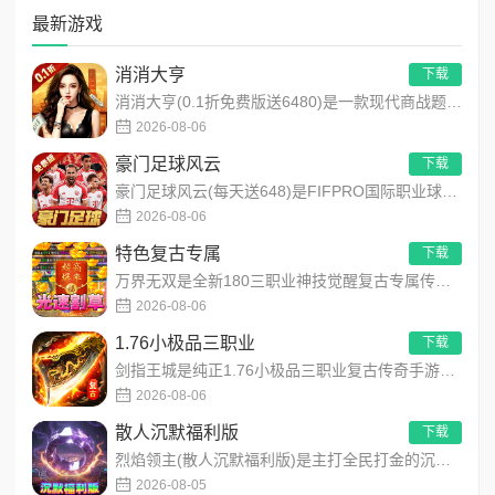
最新游戏
消消大亨
下载
消消大亨(0.1折免费版送6480)是一款现代商战题材模拟经营养成手游，创新建筑合成升级玩法，不肝不氪！玩家...
2026-08-06
豪门足球风云
下载
豪门足球风云(每天送648)是FIFPRO国际职业球员协会正版授权3D足球经理手游，搭载顶级动作捕捉技术，还...
2026-08-06
特色复古专属
下载
万界无双是全新180三职业神技觉醒复古专属传奇手游，复古玩法创新升级，无套路无暗坑！全地图掉落百件专属装备，...
2026-08-06
1.76小极品三职业
下载
剑指王城是纯正1.76小极品三职业复古传奇手游，永久内置3折福利，完美复刻原版玛法画面与经典玩法！每日免费送...
2026-08-06
散人沉默福利版
下载
烈焰领主(散人沉默福利版)是主打全民打金的沉默福利传奇手游，装备高保值、游戏货币自由畅销！无需氪金，刷怪做任...
2026-08-05