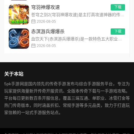
穹羽神爆攻速
下载
苍穹之剑2(穹羽神爆攻速)是主打高攻速神器的传奇手游，专为散人追梦打造，装备爆率超高！上线免费解锁自动拾取、...
2026-08-05
赤溟游兵爆爆杀
下载
血饮天下(赤溟游兵爆爆杀)是一款特色五大职业流派传奇手游，主打散人追梦高爆装备！上线免费解锁自动拾取、自动回...
2026-08-05
关于本站
5pk手游网是国内领先的传奇手游发布与综合手游服务平台，专注为
玩家提供海量新开传奇开服资讯、全版本传奇下载与一手游戏攻略。
平台每日更新数百条开服信息，覆盖三端互通、单职业、冰雪打金等
热门传奇版本，同时涵盖折扣、常规手游等多元品类，致力于打造玩
家信赖的一站式手游服务站点。