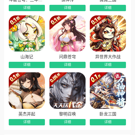
配神话阵容。
详细
详细
详细
3、全套超神红装免费放送：版本赠送整套超神红装套装，
高阶神装属性强力加持，全方位飙升角色战力，轻松应对高阶
关卡与封神对战。
4、全网超低0.05折顶配福利：全场永久0.05折爽快畅玩，
原价648元至尊礼包超低价格直接解锁，所有商城道具超低门槛
入手，养成性价比极致拉满。
山海记
问鼎苍穹
异世界大作战
5、每日签到海量道具英雄：每日签到即可领取海量养成道
详细
详细
详细
具、进阶材料，更有专属神秘火系英雄免费领取，日积月累稳
步提升全队战力。
英杰并起
黎明召唤
卧龙三国
详细
详细
详细