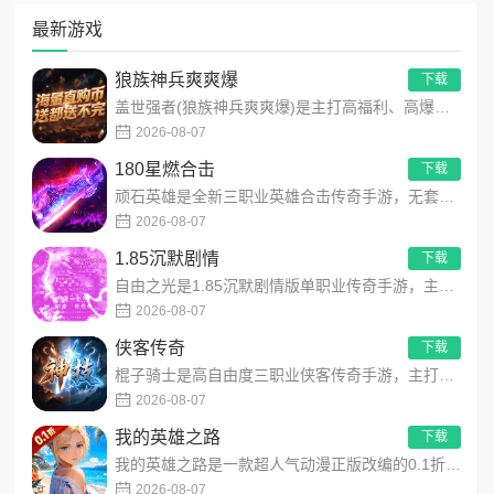
最新游戏
狼族神兵爽爽爆
下载
盖世强者(狼族神兵爽爽爆)是主打高福利、高爆率、长线挂机的东方玄幻传奇手游！开局即送2亿切割、千万群切、八大...
2026-08-07
180星燃合击
下载
顽石英雄是全新三职业英雄合击传奇手游，无套路无脑上手，全程无硬性消费！永久内置3折充值福利，每日上线领648...
2026-08-07
1.85沉默剧情
下载
自由之光是1.85沉默剧情版单职业传奇手游，主打散人可打可嫖良心玩法！每日免费送328代币，海量礼包全程白嫖...
2026-08-07
侠客传奇
下载
棍子骑士是高自由度三职业侠客传奇手游，主打百种技能自由搭配！解锁海量天赋与被动效果，搭配炫酷粒子技能特效，刷...
2026-08-07
我的英雄之路
下载
我的英雄之路是一款超人气动漫正版改编的0.1折高福利卡牌策略手游，以经典进击主题世界观为核心，高度还原原作剧...
2026-08-07