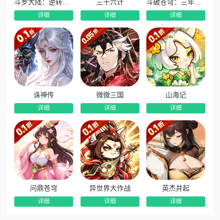
斗罗大陆：逆转时空
三十六计
斗破苍穹：三年之约
★【秣马厉兵】日常任务轻松赢绝版时装，还有海量元宝
详细
详细
详细
等你来拿！
★【持续更新】海量猛将陆续登场，助阵主公乱世称王！
★【玩法丰富】轻松探索三国世界，体验不一样的乱世之
旅！
诛神传
微微三国
山海记
详细
详细
详细
问鼎苍穹
异世界大作战
英杰并起
详细
详细
详细