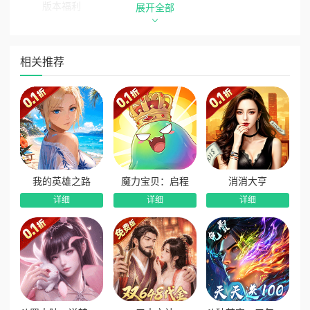
版本福利
展开全部
全场充值0.05折！充值比例1:10
★【充值返利】游戏内任意实付充值立返200%等额现金
相关推荐
券！超级性价比！
★【天意拟定】升级每一阶段，免费尊享十连抽，必得五
星红将！
★【神魔拟定】累计登录游戏，超强神魔武将自选！
★【神将降临】完成任务，超强阵容免费领取，强力羁绊
助您制霸三国！
我的英雄之路
魔力宝贝：启程
消消大亨
详细
详细
详细
★【12星周瑜】推图挂机送周瑜，手指轻点福利不停，最
高送至12星！
★【天命光环】初始光环免费赠5星神·诸葛亮，神罚天
降，全屏秒杀无敌手！
★【签到赠礼】签到三周豪礼连连，海量元宝、红色神
武、自选神魔收囊中！