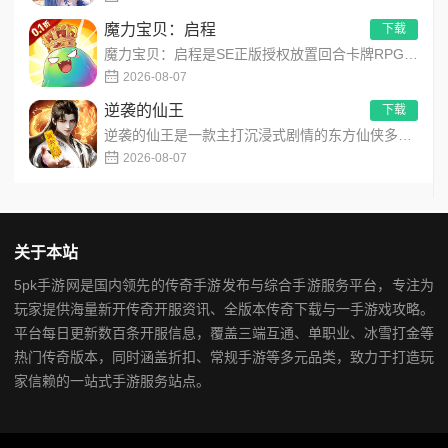
魔力宝贝：启程
下载
魔力宝贝：启程是SE正版授权放置回合卡牌RPG手游，复刻法兰王国经典剧情与Q版画风！融合离线挂机、自由转职、...
2026-08-07
逆袭的仙王
下载
逆袭的仙王是一款主打沉浸式剧情的东方仙侠多人角色扮演手游，打破传统凡人逆袭的老旧叙事，打造独树一帜的仙王回归...
2026-08-07
关于本站
5pk手游网是国内领先的传奇手游发布与综合手游服务平台，专注为
玩家提供海量新开传奇开服资讯、全版本传奇下载与一手游戏攻略。
平台每日更新数百条开服信息，覆盖三端互通、单职业、冰雪打金等
热门传奇版本，同时涵盖折扣、常规手游等多元品类，致力于打造玩
家信赖的一站式手游服务站点。