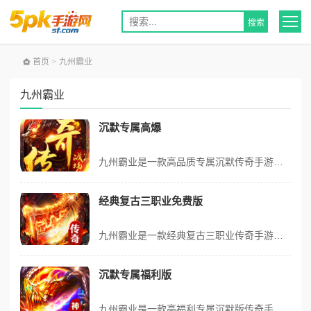
首页
>
九州霸业
九州霸业
沉默专属高爆
九州霸业是一款高品质专属沉默传奇手游，内置永久3折超值福利，主打散人公平打金、零氪白嫖发育玩法。创新推出飞刀、魂环双特色系统，自带强力BUFF加持。每日登录可领可囤可拆分400代币，开局赠豪华属性礼包，支持免费泡点自动升级，打怪掉落真充卡、百万元宝与沉默币，极品装备官方高价回收，小怪也能爆神装，所有资源全靠...
经典复古三职业免费版
九州霸业是一款经典复古三职业传奇手游，永久内置3折福利，每日登录免费领取328代币，可囤积、可拆分使用。开局送328赞助代币，免费激活首充福利，同时免费开通黄金、铂金、钻石、王者四级赞助，解锁装备解绑、自动回收、自动拾取特权。十日登录每日领元宝、书页、灵器灵宝，升级领大量元宝、屠龙武器与黄金斗笠；装备首爆、...
沉默专属福利版
九州霸业是一款高福利专属沉默版传奇手游！内置全场永久3折充值福利，首次充值额外赠送50%资源。开局直接赠送专属神器神佑盒·碧游仙灯，在线挂机轻松领取海量元宝。支持怪物掉落实物道具，可直接兑换充值灵符，零氪金也能激活充值活动。杀怪免费解锁白银、黄金双等级赞助，七日登录领取充值红包激活累充奖励，在线杀怪海量元宝...