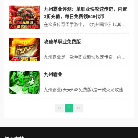
九州霸业评测：单职业快攻速传奇，内置
3折充值，每日免费领648代币
在众多传奇类手游中，《九州霸业》以其独特的单职业设定、极致的快攻速体验和丰厚的福利体系，吸引了大量玩家的关注。这款游戏完美复刻了经典传奇的核心玩法，同时融入了诸多创新元素，为玩家打造了一个热血沸腾而又轻松畅快的战斗世界。 核心特色：单职业与超快攻速 《九州霸业》摒弃了传统多职业的繁琐选择，采用了独特的单职业...
攻速单职业免费版
九州霸业是一款单职业超快攻速传奇，内置3折充值系统，游戏每天免费领取648代币。这里只有一个职业，却能让你拥有无尽的战斗可能。摒弃繁琐职业和天赋选择，专注极致战斗体验，一套技能组合，让你在战斗中灵活应对各种挑战。激情的野外PK和跨服战斗，让你随心酣战不停。 版本福利 1.免费代币：每天登录游戏免费领取648...
九州霸业
九州霸业(天天648免费版)是一款火龙攻速神器免费版传奇，游戏永久内置3折福利，每天免费领取648代币。三职业刀刀绿毒打怪效率拉满，三职业可自由转换，多种新颖玩法PK激情、鏖战沙巴克、跨服系统奖励丰厚。游戏开局还送豪华首充大礼包、黄金、钻石、至尊3大会员，海量红包终生赠送，真正为零氪玩家所打造，请上服耐心体...
‹‹
1
››