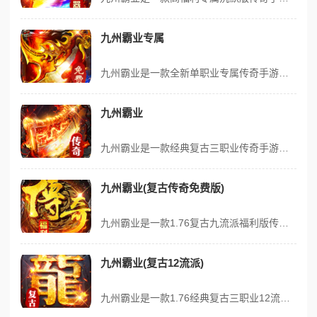
九州霸业专属
九州霸业是一款全新单职业专属传奇手游，主打零门槛白嫖、散人追梦！每日上线免费领取600代币，常驻红包、无限钻石无门槛领取，白嫖礼包、白嫖充值全程免费。海量玩家在线瓜分红包福利，百张异域地图自由探索，每张地图自带专属BOSS，百种BOSS对应百种专属装备，散人零门槛起号轻松追梦。更有七日登录豪华礼包、装备首爆...
九州霸业
九州霸业是一款经典复古三职业传奇手游，内置永久三折超值福利，主打公平打金、全民高福利玩法。每日登录免费领取328代币，可囤可拆分；开局免费激活黄金、铂金、钻石、王者四大顶级赞助，解锁自动拾取、自动回收、装备解绑等实用特权。装备首爆、BOSS首杀可海量获取元宝与灵符，搭配十日登录、等级专属奖励与公平巅峰之路，...
九州霸业(复古传奇免费版)
九州霸业是一款1.76复古九流派福利版传奇手游，上线送剑盾、自动回收拾取，每天领200代币，终生福利免费领，全服竞技赢特戒生肖宝箱，超高爆率0氪做神装，九流派分支玩法多变耐玩，沙城激战跨服活动，重燃青春热血，立即下载与兄弟再战玛法！ 版本福利拉满，0氪玩家的真正天堂 对于散人玩家来说，一款传奇手游是否值得入...
九州霸业(复古12流派)
九州霸业是一款1.76经典复古三职业12流派传奇！游戏内置永久充值三折折扣，延续经典复古三职业玩法，适配散人玩家怀旧追梦需求。上线即免费获取自动拾取、自动回收、地图传送功能，大幅提升游戏体验，轻松畅玩不费力。每天登录游戏还能领取648充值卡，助力玩家快速提升实力，无论是散人玩家还是游戏大神，都能在这里找到专...