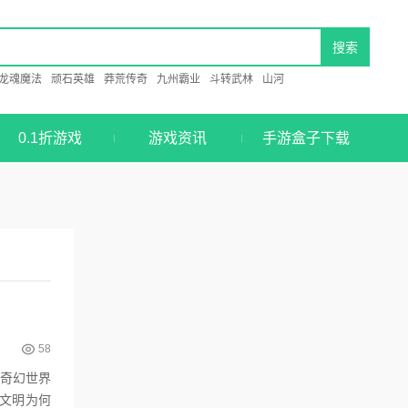
龙魂魔法
顽石英雄
莽荒传奇
九州霸业
斗转武林
山河
0.1折游戏
游戏资讯
手游盒子下载
58
的奇幻世界
文明为何