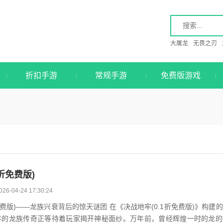
大屠龙
无畏之刃
折扣手游
常规手游
免费版游戏
1折免费版)
026-04-24 17:30:24
免费版)——龙族兴衰背后的惊天谜团 在《决战地牢(0.1折免费版)》构建
年的龙族传奇正等待着玩家揭开神秘面纱。万年前，曾经辉煌一时的龙的