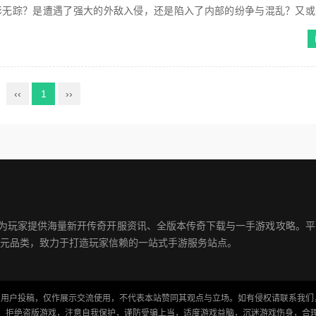
影无踪？是遭遇了强大的外敌入侵，还是陷入了内部的纷争与混乱？又或
咒与驱逐？这一谜团如...
‹‹
1
››
注为玩家提供海量新开传奇开服资讯、全版本传奇下载与一手游戏攻略。
元品类，致力于打造玩家信赖的一站式手游服务站点。
用户投稿，仅作展示交流使用，不代表本站赞同其观点与立场。如有侵权请联系我们
，拒绝盗版游戏，注意自我保护，谨防受骗上当，适度游戏益脑，沉迷游戏伤身，合